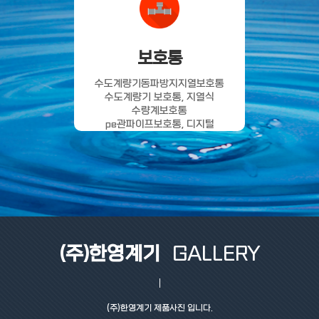
보호통
수도계량기동파방지지열보호통
수도계량기 보호통, 지열식
수량계보호통
pe관파이프보호통, 디지털
단말기수납형
(주)한영계기
GALLERY
(주)한영계기 제품사진 입니다.